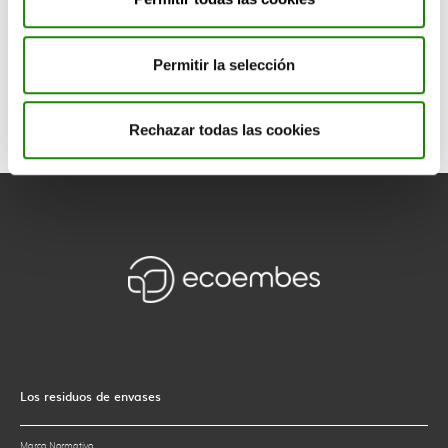
Acuerdo vinculante
negociado
entre dos entidades
públicas
y/o
privadas.
Permitir la selección
1
2
3
4
5
6
7
8
9
Rechazar todas las cookies
Los residuos de envases
Marco Normativo