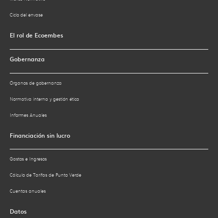
Ciclo del envase
El rol de Ecoembes
Gobernanza
Órganos de gobernanza
Normativa interna y gestión ética
Informes Anuales
Financiación sin lucro
Gastos e Ingresos
Cálculo de Tarifas de Punto Verde
Cuentas anuales
Datos