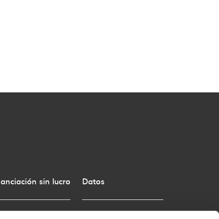
nanciación sin lucro
Datos
tos e Ingresos
Envases domésticos ligeros