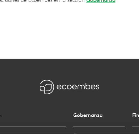
ecisiones de Ecoembes en la sección
Gobernanza
.
s
Gobernanza
Fi
Órganos de gobernanza
Gas