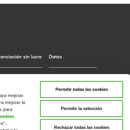
nanciación sin lucro
Datos
tos e Ingresos
Envases domésticos ligeros
culo de Tarifas de Punto
Total de envases
Permitir todas las cookies
de
para mejorar
Ecoembes responde
ra mejorar la
ntas anuales
Permitir la selección
es para
cookies
.
Preguntas Frecuentes
es”,
Rechazar todas las cookies
Glosario