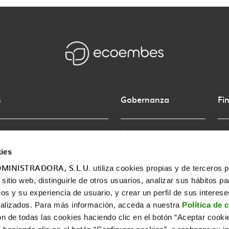
s
Gobernanza
Fi
Órganos de gobernanza
Gas
ies
Normativa interna y gestión
Cál
MINISTRADORA, S.L.U.
ética
Ver
utiliza cookies propias y de terceros 
itio web, distinguirle de otros usuarios, analizar sus hábitos pa
Informes Anuales
Cue
ios y su experiencia de usuario, y crear un perfil de sus interes
alizados. Para más información, acceda a nuestra
Política de 
ón de todas las cookies haciendo clic en el botón “Aceptar cooki