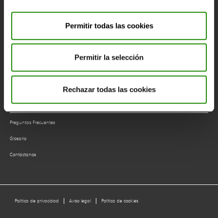
Cálculo de Tarifas de Punto Verde
Permitir todas las cookies
Cuentas anuales
Datos
Permitir la selección
Envases domésticos ligeros
Total de envases
Rechazar todas las cookies
Ecoembes responde
Preguntas Frecuentes
Glosario
Contáctanos
Política de privacidad
Aviso legal
Política de cookies