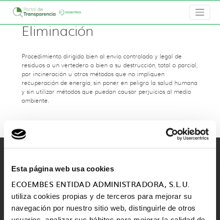
Eliminación
Procedimiento dirigido bien al
envío controlado y legal de
residuos a un vertedero
o bien a su destrucción, total o parcial,
por incineración u otros métodos que no impliquen
recuperación de energía, sin poner en peligro la salud humana
y sin utilizar métodos que puedan causar perjuicios al medio
ambiente.
Esta página web usa cookies
ECOEMBES ENTIDAD ADMINISTRADORA, S.L.U.
utiliza cookies propias y de terceros para mejorar su
navegación por nuestro sitio web, distinguirle de otros
usuarios, analizar sus hábitos para mejorar la calidad de