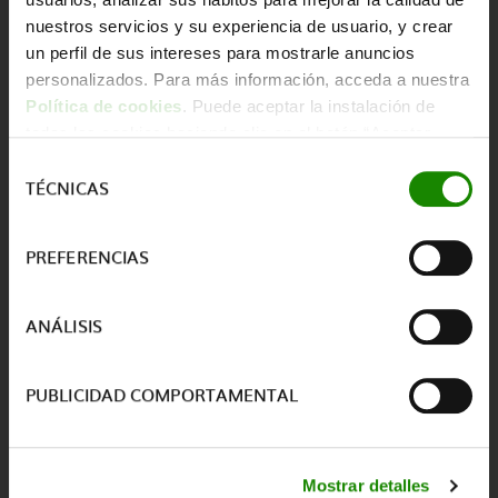
nuestros servicios y su experiencia de usuario, y crear
un perfil de sus intereses para mostrarle anuncios
Los residuos de envases
personalizados. Para más información, acceda a nuestra
Política de cookies
. Puede aceptar la instalación de
Marco Normativo
todas las cookies haciendo clic en el botón “Aceptar
Ciclo del envase
cookies”, configurar tus preferencias haciendo clic en el
Selección
TÉCNICAS
botón “Configurar cookies”, o rechazar su instalación,
de
El rol de Ecoembes
haciendo clic en el botón “Rechazar cookies”.
consentimiento
Gobernanza
PREFERENCIAS
Órganos de gobernanza
ANÁLISIS
Normativa interna y gestión ética
Informes Anuales
PUBLICIDAD COMPORTAMENTAL
Financiación sin lucro
Mostrar detalles
Gastos e Ingresos