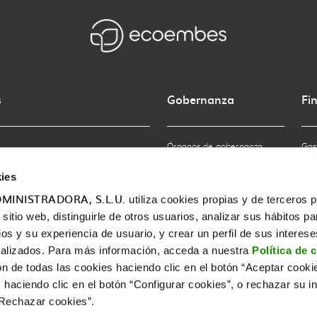
s
Gobernanza
Fi
Órganos de gobernanza
Gas
Normativa interna y gestión
Cál
ies
ética
Ver
MINISTRADORA, S.L.U.
utiliza cookies propias y de terceros 
itio web, distinguirle de otros usuarios, analizar sus hábitos pa
Informes Anuales
Cue
ios y su experiencia de usuario, y crear un perfil de sus interes
alizados. Para más información, acceda a nuestra
Política de 
ón de todas las cookies haciendo clic en el botón “Aceptar cooki
 haciendo clic en el botón “Configurar cookies”, o rechazar su in
“Rechazar cookies”.